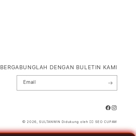
BERGABUNGLAH DENGAN BULETIN KAMI
Email
Facebook
Instagram
Metode
© 2026,
SULTANWIN
Didukung oleh 🐦‍🔥 SEO CUPAW
pembay