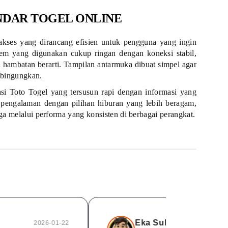
NDAR TOGEL ONLINE
akses yang dirancang efisien untuk pengguna yang ingin
stem yang digunakan cukup ringan dengan koneksi stabil,
a hambatan berarti. Tampilan antarmuka dibuat simpel agar
mbingungkan.
i Toto Togel yang tersusun rapi dengan informasi yang
 pengalaman dengan pilihan hiburan yang lebih beragam,
ga melalui performa yang konsisten di berbagai perangkat.
Eka Sulistio
2026-01-22