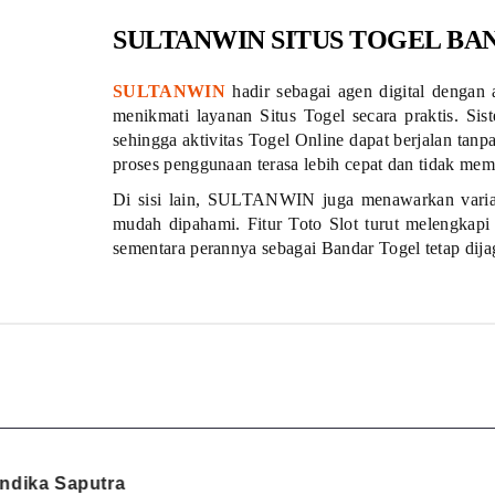
SULTANWIN SITUS TOGEL BA
SULTANWIN
hadir sebagai agen digital dengan 
menikmati layanan Situs Togel secara praktis. Si
sehingga aktivitas Togel Online dapat berjalan tanp
proses penggunaan terasa lebih cepat dan tidak me
Di sisi lain, SULTANWIN juga menawarkan varias
mudah dipahami. Fitur Toto Slot turut melengkapi
sementara perannya sebagai Bandar Togel tetap dija
Saputra