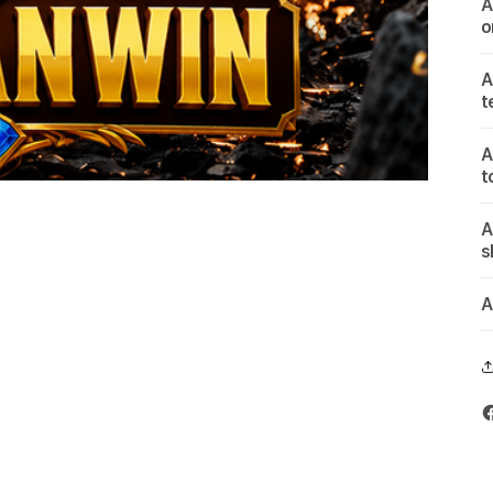
A
o
A
t
A
t
A
s
A