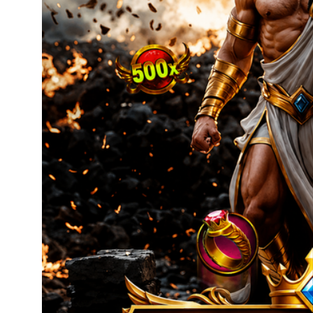
N
W
I
N
$
S
l
o
t