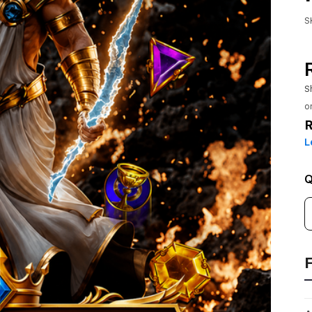
S
S
o
R
L
Q