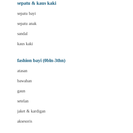
Beauty Barn
sepatu & kaus kaki
Bio Oil
sepatu bayi
Biolane
sepatu anak
Bite Fighters
sandal
Bizzi Growin
kaus kaki
Blackmores
fashion bayi (0bln-3thn)
Blooming Marvellous
atasan
Bonnels
bawahan
Bravado
gaun
Bruder
setelan
Brush Baby
jaket & kardigan
Buds Organics
aksesoris
Bugaboo
Buggygear