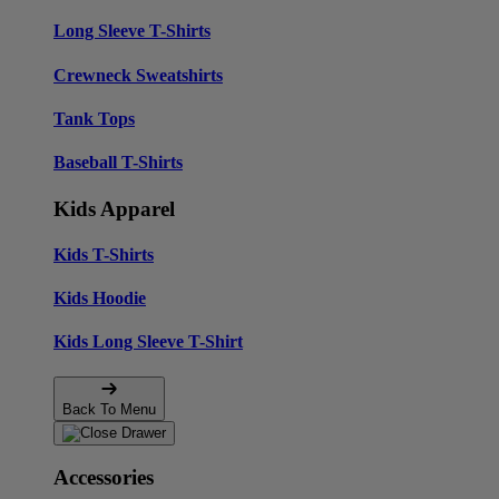
Long Sleeve T-Shirts
Crewneck Sweatshirts
Tank Tops
Baseball T-Shirts
Kids Apparel
Kids T-Shirts
Kids Hoodie
Kids Long Sleeve T-Shirt
Back To Menu
Accessories