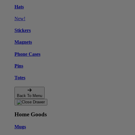
Hats
New!
Stickers
Magnets
Phone Cases
Pins
Totes
Back To Menu
Home Goods
Mugs