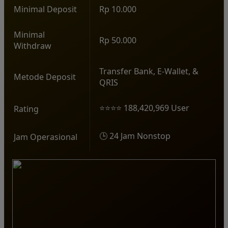
Minimal Deposit
Rp 10.000
Minimal
Rp 50.000
Withdraw
Transfer Bank, E-Wallet, &
Metode Deposit
QRIS
⭐⭐⭐⭐ 188,420,969 User
Rating
🕒 24 Jam Nonstop
Jam Operasional