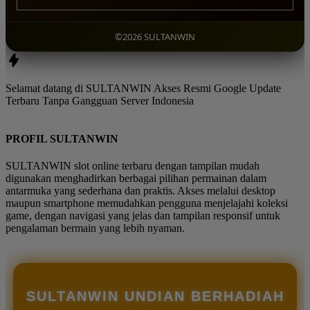
©2026 SULTANWIN
Selamat datang di SULTANWIN Akses Resmi Google Update
Terbaru Tanpa Gangguan Server Indonesia
PROFIL SULTANWIN
SULTANWIN slot online terbaru dengan tampilan mudah
digunakan menghadirkan berbagai pilihan permainan dalam
antarmuka yang sederhana dan praktis. Akses melalui desktop
maupun smartphone memudahkan pengguna menjelajahi koleksi
game, dengan navigasi yang jelas dan tampilan responsif untuk
pengalaman bermain yang lebih nyaman.
SULTANWIN UNDIAN BERHADIAH