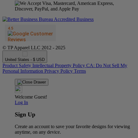
© TP Apparel LLC 2012 - 2025
United States - $ USD
Product Safety
Intellectual Property Policy
CA: Do Not Sell My
Personal Information
Privacy Policy
Terms
Welcome Guest!
Log In
Sign Up
Create an account to save your favorite designs for viewing
anytime, on any device.