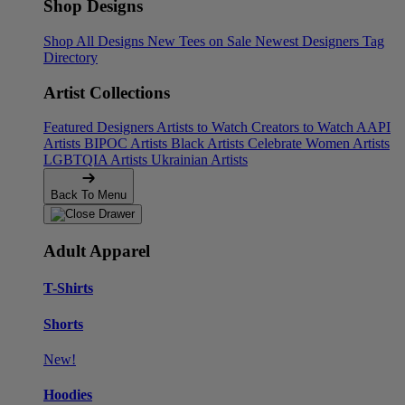
Shop Designs
Shop All Designs
New Tees on Sale
Newest Designers
Tag
Directory
Artist Collections
Featured Designers
Artists to Watch
Creators to Watch
AAPI
Artists
BIPOC Artists
Black Artists
Celebrate Women Artists
LGBTQIA Artists
Ukrainian Artists
Back To Menu
Adult Apparel
T-Shirts
Shorts
New!
Hoodies