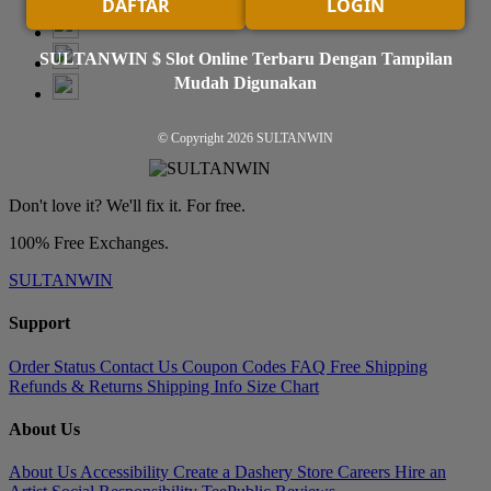
DAFTAR
LOGIN
SULTANWIN $ Slot Online Terbaru Dengan Tampilan
Mudah Digunakan
© Copyright 2026
SULTANWIN
Don't love it? We'll fix it. For free.
100% Free Exchanges.
SULTANWIN
Support
Order Status
Contact Us
Coupon Codes
FAQ
Free Shipping
Refunds & Returns
Shipping Info
Size Chart
About Us
About Us
Accessibility
Create a Dashery Store
Careers
Hire an