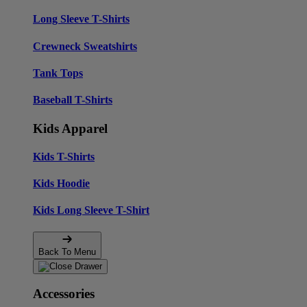
Long Sleeve T-Shirts
Crewneck Sweatshirts
Tank Tops
Baseball T-Shirts
Kids Apparel
Kids T-Shirts
Kids Hoodie
Kids Long Sleeve T-Shirt
Back To Menu
Accessories