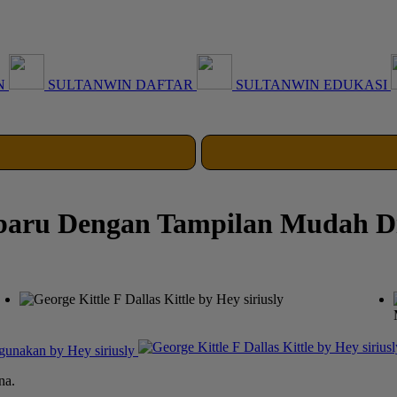
IN
SULTANWIN DAFTAR
SULTANWIN EDUKASI
baru Dengan Tampilan Mudah D
na.