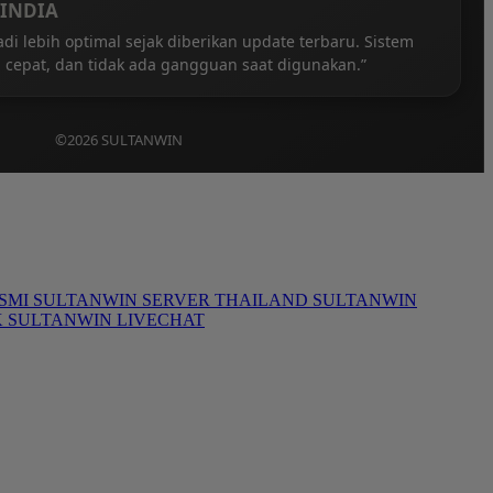
- INDIA
 lebih optimal sejak diberikan update terbaru. Sistem
 cepat, dan tidak ada gangguan saat digunakan.”
©2026 SULTANWIN
SMI
SULTANWIN SERVER THAILAND
SULTANWIN
K
SULTANWIN LIVECHAT