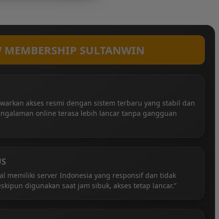
W MEMBERSHIP SULTANWIN
rkan akses resmi dengan sistem terbaru yang stabil dan
engalaman online terasa lebih lancar tanpa gangguan
US
 memiliki server Indonesia yang responsif dan tidak
kipun digunakan saat jam sibuk, akses tetap lancar.”