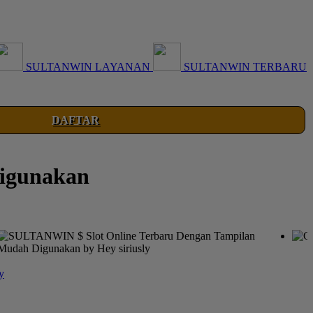
SULTANWIN LAYANAN
SULTANWIN TERBARU
DAFTAR
igunakan