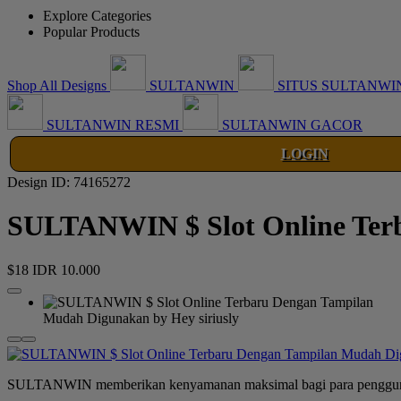
Explore Categories
Popular Products
Shop All Designs
SULTANWIN
SITUS SULTANW
SULTANWIN RESMI
SULTANWIN GACOR
LOGIN
Design ID: 74165272
SULTANWIN $ Slot Online Ter
$18
IDR 10.000
SULTANWIN memberikan kenyamanan maksimal bagi para penggu