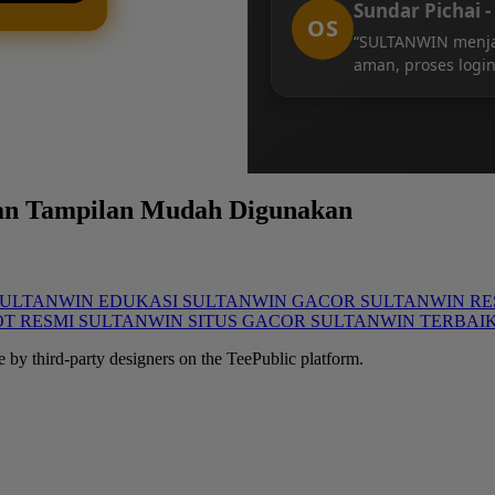
Sundar Pichai 
OS
“SULTANWIN menjadi
aman, proses login
an Tampilan Mudah Digunakan
SULTANWIN EDUKASI
SULTANWIN GACOR
SULTANWIN RE
OT RESMI
SULTANWIN SITUS GACOR
SULTANWIN TERBAI
 by third-party designers on the TeePublic platform.