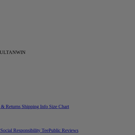
 & Returns
Shipping Info
Size Chart
t
Social Responsibility
TeePublic Reviews