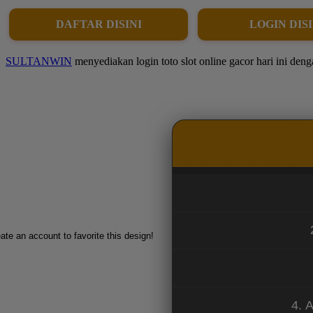
DAFTAR DISINI
LOGIN DISI
SULTANWIN
menyediakan login toto slot online gacor hari ini den
SULTANWIN adalah platf
sehingga memberikan pe
ate an account to favorite this design!
Ya, SULTANWIN didukung
tanpa lag maupun error
Keunggulannya meliputi
4. 
peningkatan kecepatan 