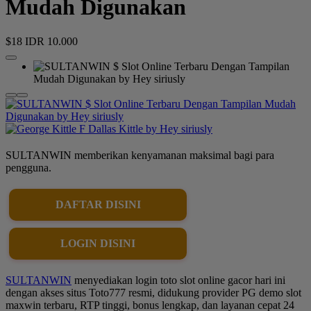
Mudah Digunakan
$18
IDR 10.000
SULTANWIN memberikan kenyamanan maksimal bagi para
pengguna.
DAFTAR DISINI
LOGIN DISINI
SULTANWIN
menyediakan login toto slot online gacor hari ini
dengan akses situs Toto777 resmi, didukung provider PG demo slot
maxwin terbaru, RTP tinggi, bonus lengkap, dan layanan cepat 24