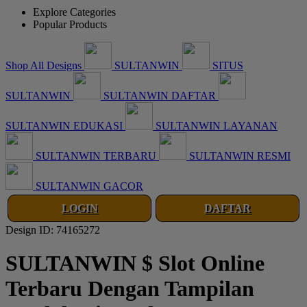
Explore Categories
Popular Products
Shop All Designs
SULTANWIN
SITUS
SULTANWIN
SULTANWIN DAFTAR
SULTANWIN EDUKASI
SULTANWIN LAYANAN
SULTANWIN TERBARU
SULTANWIN RESMI
SULTANWIN GACOR
LOGIN
DAFTAR
Design ID: 74165272
SULTANWIN $ Slot Online
Terbaru Dengan Tampilan