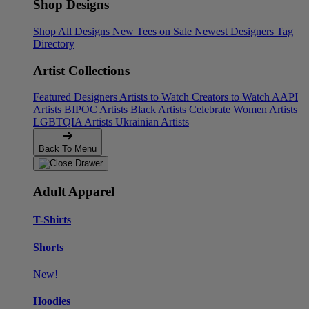
Shop Designs
Shop All Designs
New Tees on Sale
Newest Designers
Tag
Directory
Artist Collections
Featured Designers
Artists to Watch
Creators to Watch
AAPI
Artists
BIPOC Artists
Black Artists
Celebrate Women Artists
LGBTQIA Artists
Ukrainian Artists
Back To Menu
Adult Apparel
T-Shirts
Shorts
New!
Hoodies