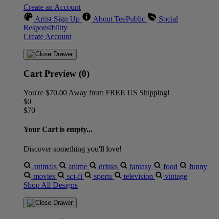
Create an Account
Artist Sign Up
About TeePublic
Social
Responsibility
Create Account
Cart Preview (0)
You're
$70.00
Away from
FREE US Shipping!
$0
$70
Your Cart is empty...
Discover something you'll love!
animals
anime
drinks
fantasy
food
funny
movies
sci-fi
sports
television
vintage
Shop All Designs