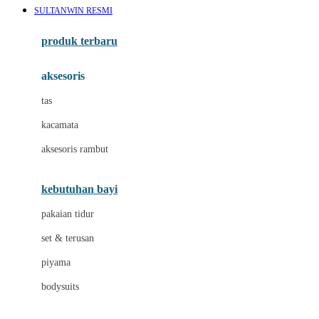
SULTANWIN RESMI
Azetabio
produk terbaru
B
aksesoris
Baabaasheepz
tas
Babiators
kacamata
Baby Dove
aksesoris rambut
Baby Jogger
Baby Rovega
kebutuhan bayi
Babybee
pakaian tidur
Banana Boat
set & terusan
Banz
piyama
Barbie
bodysuits
Beaba