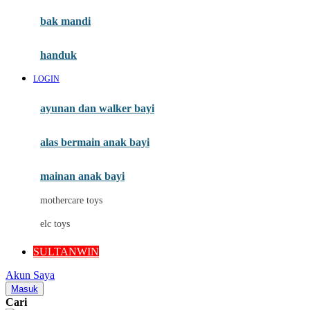
Moby
bak mandi
Momami
handuk
Mothercare
LOGIN
Mustela
ayunan dan walker bayi
My Buddy Tag
My K
alas bermain anak bayi
N
mainan anak bayi
Naif
mothercare toys
Nike
elc toys
Nordic Natural
SULTANWIN
Nuby
Akun Saya
Nuna
Masuk
Cari