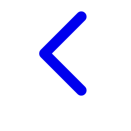
Twistshake
TY Toys
U
V
Veja
Vitaflow
Vtech
W
Waterland
Wellness
X