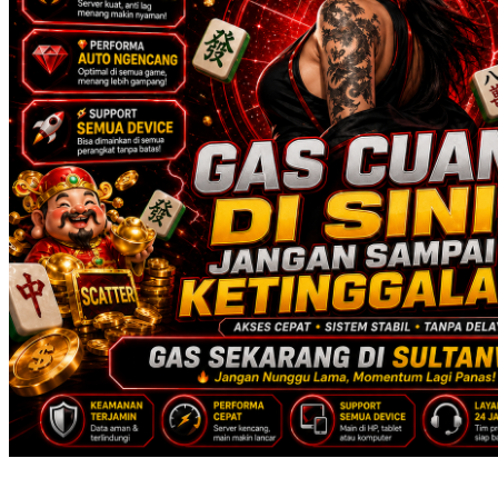
Squishmallows
Starbooks
Stick-O
Stokke
Sudocrem
Sumimo
Sunnylife
Sun-Staches
Swimava
T
Tommee Tippee
Trunki
Tutti Bambini