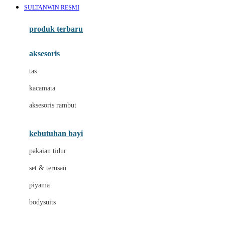
SULTANWIN RESMI
Azetabio
produk terbaru
B
aksesoris
Baabaasheepz
tas
Babiators
kacamata
Baby Dove
aksesoris rambut
Baby Jogger
Baby Rovega
kebutuhan bayi
Babybee
pakaian tidur
Banana Boat
set & terusan
Banz
piyama
Barbie
bodysuits
Beaba