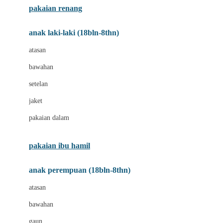
pakaian renang
Bumkins
anak laki-laki (18bln-8thn)
C
atasan
Cetaphil
bawahan
Chicco
setelan
Childlife
jaket
Clevamama
pakaian dalam
Cocolatte
Cottonseeds
pakaian ibu hamil
Cozy N Safe
anak perempuan (18bln-8thn)
Crane
atasan
Cybex
bawahan
D
gaun