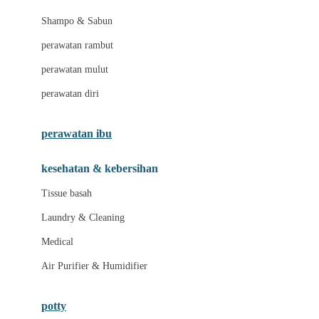
London Taxi
Shampo & Sabun
Love To Dream
perawatan rambut
perawatan mulut
M
perawatan diri
Magformers
Mama's Choice
perawatan ibu
Mamas&Papas
kesehatan & kebersihan
Mamaway
Tissue basah
Maxi Cosi
Laundry & Cleaning
Megabloks
Medical
Micro
Air Purifier & Humidifier
MiDeer
Mimi & Lula
potty
Mini Monkey