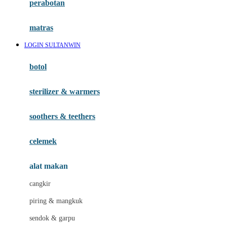
perabotan
Happy Tummy
Hauck
matras
Havaianas
LOGIN SULTANWIN
Hegen
botol
Hot Wheels
sterilizer & warmers
Hybrid
soothers & teethers
I
Inlacta DHA
celemek
Interlac
alat makan
Ivenet
cangkir
J
piring & mangkuk
Jack N Jill
sendok & garpu