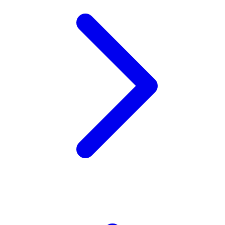
Xootz
Y
Yamatoya
Z
Zaxy
Zoggs
0-9
4Moms
59S