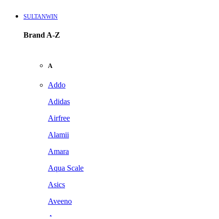
SULTANWIN
Brand A-Z
A
Addo
Adidas
Airfree
Alamii
Amara
Aqua Scale
Asics
Aveeno
Awan