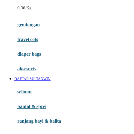
Felt So Sweet
0-36 Kg
Fisher Price
Flipper
gendongan
Friends Of Sally
travel cots
G
diaper bags
Gb
Geko
aksesoris
Graco
DAFTAR SULTANWIN
Gund
selimut
H
bantal & sprei
Habbie
Haenim
ranjang bayi & balita
Happy Horse