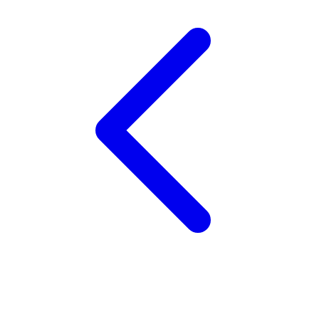
Twistshake
TY Toys
U
V
Veja
Vitaflow
Vtech
W
Waterland
Wellness
X