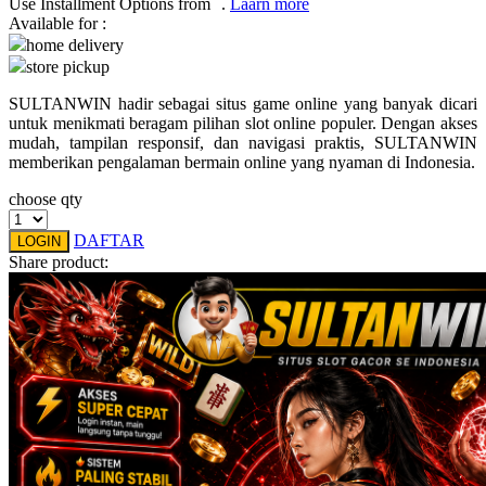
Use Installment Options from
.
Laarn more
Available for :
Q
home delivery
store pickup
QV Baby
SULTANWIN hadir sebagai situs game online yang banyak dicari
R
untuk menikmati beragam pilihan slot online populer. Dengan akses
mudah, tampilan responsif, dan navigasi praktis, SULTANWIN
Real Shades
memberikan pengalaman bermain online yang nyaman di Indonesia.
Red Castle
choose qty
Ribbon Madness
DAFTAR
LOGIN
Share product:
S
Sebamed
Silver Cross
Simply Idea
Skip Hop
Spectra