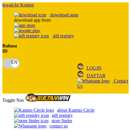
lewati ke Konten
download apps
download app from:
gift registry
Bahasa
ID
LOGIN
DAFTAR
Contact
Us
Toggle Nav
about Kanmo Circle
gift registry
store finder
contact us