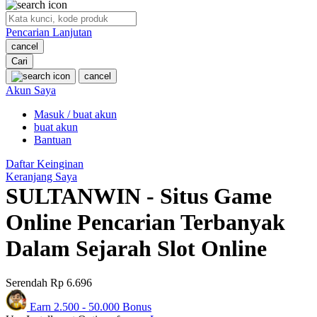
O
Pencarian Lanjutan
Oh Ma Grain
cancel
Okiedog
Cari
cancel
P
Akun Saya
Masuk / buat akun
Peachy
buat akun
Phil & Ted's
Bantuan
Philips Avent
Daftar Keinginan
Keranjang Saya
Pigeon
SULTANWIN - Situs Game
Playgro
Online Pencarian Terbanyak
Poled Global
Dalam Sejarah Slot Online
Ponycycle
Serendah
Rp 6.696
Puma
Earn
2.500
-
50.000
Bonus
Pureats