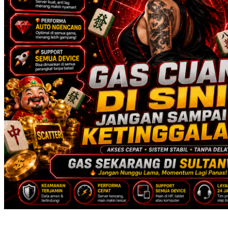
Squishmallows
Starbooks
Stick-O
Stokke
Sudocrem
Sumimo
Sunnylife
Sun-Staches
Swimava
T
Tommee Tippee
Trunki
Tutti Bambini