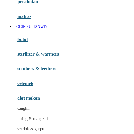
perabotan
Happy Tummy
Hauck
matras
Havaianas
LOGIN SULTANWIN
Hegen
botol
Hot Wheels
sterilizer & warmers
Hybrid
soothers & teethers
I
Inlacta DHA
celemek
Interlac
alat makan
Ivenet
cangkir
J
piring & mangkuk
Jack N Jill
sendok & garpu