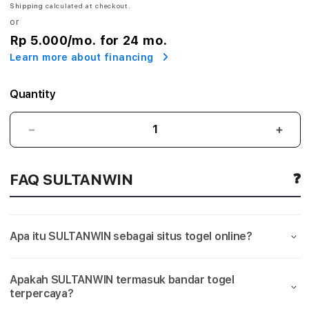
Shipping
calculated at checkout.
N
or
Rp 5.000
/mo. for 24 mo.
$
Learn more about financing
S
Quantity
l
o
SULTANWIN
SUL
$
$
t
Slot
Slot
FAQ SULTANWIN
O
Online
Onlin
Modern
Mode
n
Dengan
Deng
Sistem
Sist
l
Apa itu SULTANWIN sebagai situs togel online?
Stabil
Stabi
Dan
Dan
i
Responsif
Resp
Apakah SULTANWIN termasuk bandar togel
n
terpercaya?