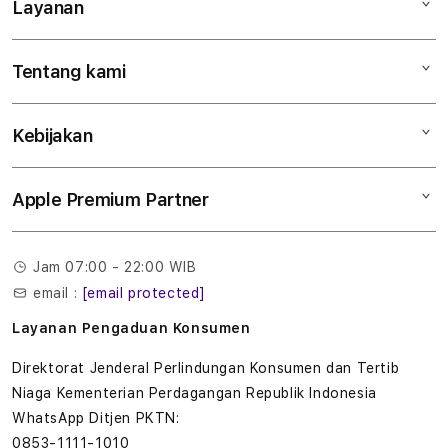
Layanan
Mac
i
iPad
f
Tentang kami
Digimap Open Studio
iPhone
Metode pembayaran
Watch
Kebijakan
Hubungi kami
Tukar tambah
Musik
Lokasi gerai
Kebijakan garansi
Aksesoris
Apple Premium Partner
Syarat & Ketentuan
Tentang Digimap
Lokasi servis center
Pengiriman
Tentang MAP
Pembatalan transaksi
Jam 07:00 - 22:00 WIB
Privasi
email :
[email protected]
Edukasi & Perusahaan
Layanan Pengaduan Konsumen
Direktorat Jenderal Perlindungan Konsumen dan Tertib
Niaga Kementerian Perdagangan Republik Indonesia
WhatsApp Ditjen PKTN:
0853-1111-1010