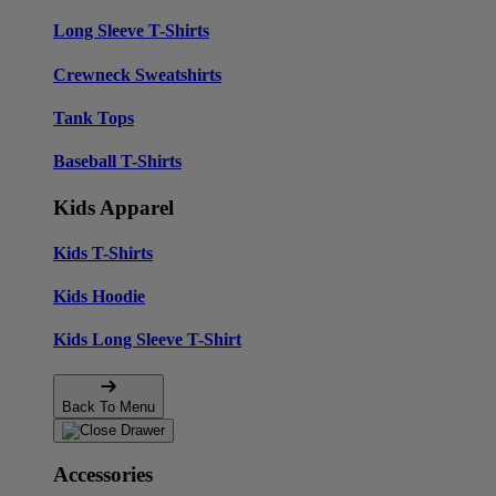
Long Sleeve T-Shirts
Crewneck Sweatshirts
Tank Tops
Baseball T-Shirts
Kids Apparel
Kids T-Shirts
Kids Hoodie
Kids Long Sleeve T-Shirt
Back To Menu
Accessories