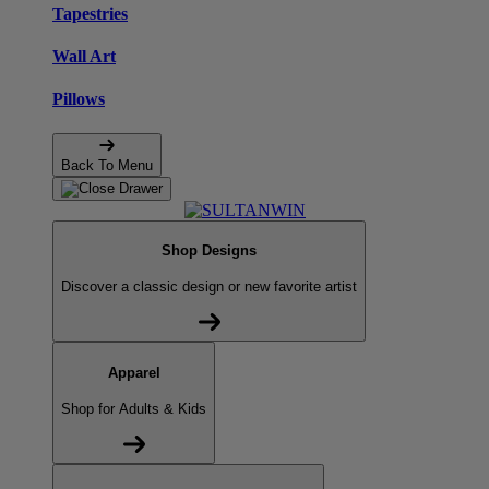
Tapestries
Wall Art
Pillows
Back To Menu
Shop Designs
Discover a classic design or new favorite artist
Apparel
Shop for Adults & Kids