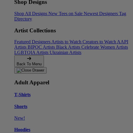
Shop Designs
Shop All Designs
New Tees on Sale
Newest Designers
Tag
Directory
Artist Collections
Featured Designers
Artists to Watch
Creators to Watch
AAPI
Artists
BIPOC Artists
Black Artists
Celebrate Women Artists
LGBTQIA Artists
Ukrainian Artists
Back To Menu
Adult Apparel
T-Shirts
Shorts
New!
Hoodies