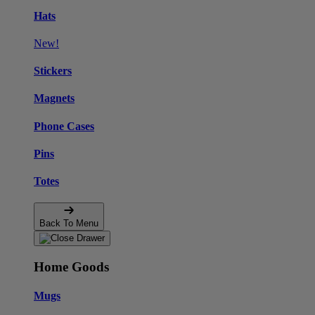
Hats
New!
Stickers
Magnets
Phone Cases
Pins
Totes
Back To Menu
Home Goods
Mugs