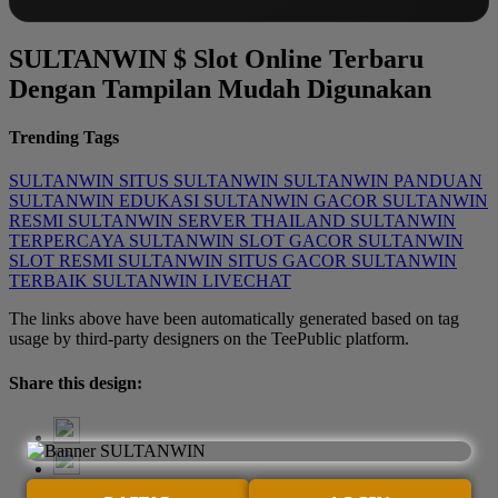
SULTANWIN $ Slot Online Terbaru
Dengan Tampilan Mudah Digunakan
Trending Tags
SULTANWIN
SITUS SULTANWIN
SULTANWIN PANDUAN
SULTANWIN EDUKASI
SULTANWIN GACOR
SULTANWIN
RESMI
SULTANWIN SERVER THAILAND
SULTANWIN
TERPERCAYA
SULTANWIN SLOT GACOR
SULTANWIN
SLOT RESMI
SULTANWIN SITUS GACOR
SULTANWIN
TERBAIK
SULTANWIN LIVECHAT
The links above have been automatically generated based on tag
usage by third-party designers on the TeePublic platform.
Share this design: