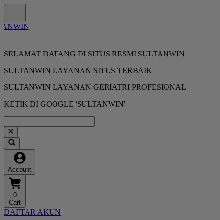
SELAMAT DATANG DI SITUS RESMI SULTANWIN
SULTANWIN LAYANAN SITUS TERBAIK
SULTANWIN LAYANAN GERIATRI PROFESIONAL
KETIK DI GOOGLE 'SULTANWIN'
Account
0
Cart
DAFTAR AKUN