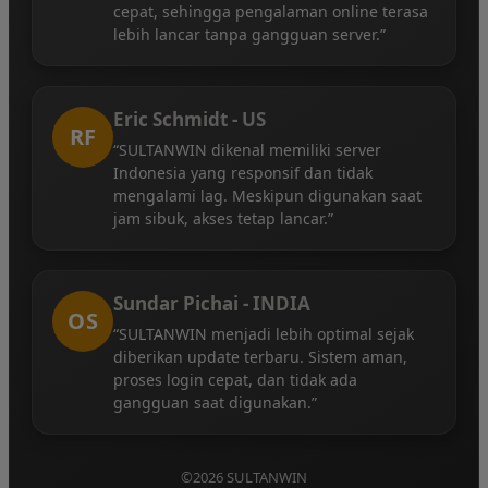
cepat, sehingga pengalaman online terasa
lebih lancar tanpa gangguan server.”
Eric Schmidt - US
RF
“SULTANWIN dikenal memiliki server
Indonesia yang responsif dan tidak
mengalami lag. Meskipun digunakan saat
jam sibuk, akses tetap lancar.”
Sundar Pichai - INDIA
OS
“SULTANWIN menjadi lebih optimal sejak
diberikan update terbaru. Sistem aman,
proses login cepat, dan tidak ada
gangguan saat digunakan.”
©2026 SULTANWIN