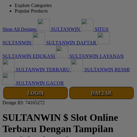
Explore Categories
Popular Products
Shop All Designs
SULTANWIN
SITUS
SULTANWIN
SULTANWIN DAFTAR
SULTANWIN EDUKASI
SULTANWIN LAYANAN
SULTANWIN TERBARU
SULTANWIN RESMI
SULTANWIN GACOR
LOGIN
DAFTAR
Design ID: 74165272
SULTANWIN $ Slot Online
Terbaru Dengan Tampilan