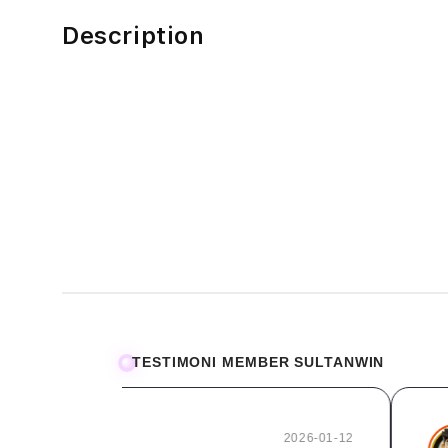
d
Description
e
r
n
D
e
n
g
TESTIMONI MEMBER SULTANWIN
a
A
2026-01-12