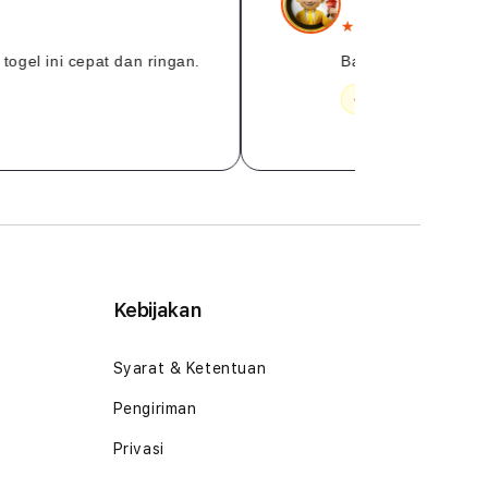
★
★
★
★
★
ni cepat dan ringan.
Bandar togel terpercaya d
✓ TERVERIFIKASI
Kebijakan
Syarat & Ketentuan
Pengiriman
Privasi