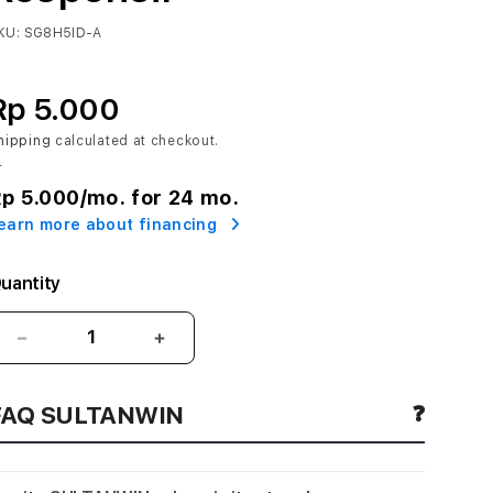
KU:
SG8H5ID-A
Rp 5.000
hipping
calculated at checkout.
r
p 5.000
/mo. for 24 mo.
earn more about financing
uantity
SULTANWIN
SULTANWIN
$
$
Slot
Slot
FAQ SULTANWIN
Online
Online
Modern
Modern
Dengan
Dengan
Sistem
Sistem