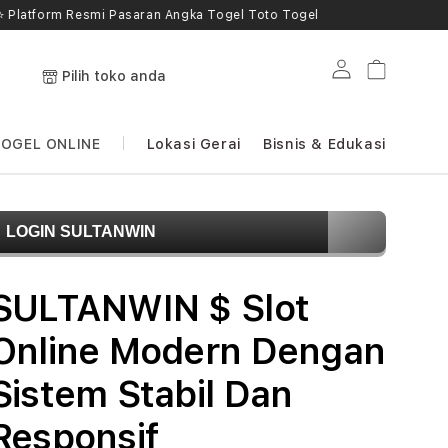
m Resmi Pasaran Angka Togel Toto Togel
Login
Keranjang
Pilih toko anda
OGEL ONLINE
Lokasi Gerai
Bisnis & Edukasi
LOGIN SULTANWIN
SULTANWIN $ Slot
Online Modern Dengan
Sistem Stabil Dan
Responsif