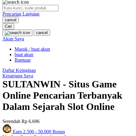
O
Pencarian Lanjutan
Oh Ma Grain
cancel
Okiedog
Cari
cancel
P
Akun Saya
Masuk / buat akun
Peachy
buat akun
Phil & Ted's
Bantuan
Philips Avent
Daftar Keinginan
Keranjang Saya
Pigeon
SULTANWIN - Situs Game
Playgro
Online Pencarian Terbanyak
Poled Global
Dalam Sejarah Slot Online
Ponycycle
Serendah
Rp 6.696
Puma
Earn
2.500
-
50.000
Bonus
Pureats