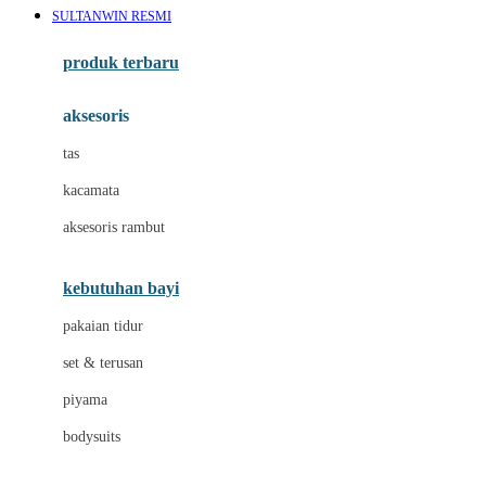
SULTANWIN RESMI
Azetabio
produk terbaru
B
aksesoris
Baabaasheepz
tas
Babiators
kacamata
Baby Dove
aksesoris rambut
Baby Jogger
Baby Rovega
kebutuhan bayi
Babybee
pakaian tidur
Banana Boat
set & terusan
Banz
piyama
Barbie
bodysuits
Beaba