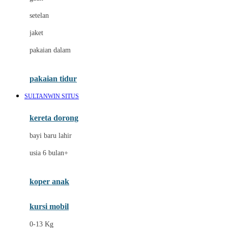
Dae Organics
setelan
Docare
jaket
Doona
pakaian dalam
Down To Earth
Drew
pakaian tidur
Dr. Brown's
SULTANWIN SITUS
E
kereta dorong
ELC
bayi baru lahir
Ergobaby
usia 6 bulan+
Expert Care
koper anak
Ezyroller
kursi mobil
F
0-13 Kg