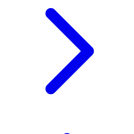
Xootz
Y
Yamatoya
Z
Zaxy
Zoggs
0-9
4Moms
59S