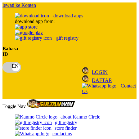
lewati ke Konten
download apps
download app from:
gift registry
Bahasa
ID
LOGIN
DAFTAR
Contact
Us
Toggle Nav
about Kanmo Circle
gift registry
store finder
contact us