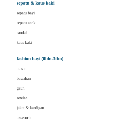
Beauty Barn
sepatu & kaus kaki
Bio Oil
sepatu bayi
Biolane
sepatu anak
Bite Fighters
sandal
Bizzi Growin
kaus kaki
Blackmores
fashion bayi (0bln-3thn)
Blooming Marvellous
atasan
Bonnels
bawahan
Bravado
gaun
Bruder
setelan
Brush Baby
jaket & kardigan
Buds Organics
aksesoris
Bugaboo
Buggygear