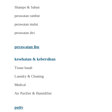
London Taxi
Shampo & Sabun
Love To Dream
perawatan rambut
perawatan mulut
M
perawatan diri
Magformers
Mama's Choice
perawatan ibu
Mamas&Papas
kesehatan & kebersihan
Mamaway
Tissue basah
Maxi Cosi
Laundry & Cleaning
Megabloks
Medical
Micro
Air Purifier & Humidifier
MiDeer
Mimi & Lula
potty
Mini Monkey