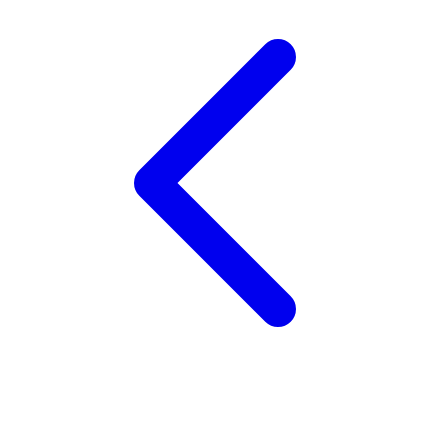
Twistshake
TY Toys
U
V
Veja
Vitaflow
Vtech
W
Waterland
Wellness
X