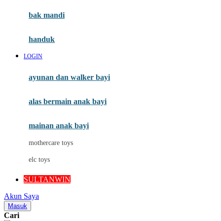
Moby
bak mandi
Momami
handuk
Mothercare
LOGIN
Mustela
ayunan dan walker bayi
My Buddy Tag
My K
alas bermain anak bayi
N
mainan anak bayi
Naif
mothercare toys
Nike
elc toys
Nordic Natural
SULTANWIN
Nuby
Akun Saya
Nuna
Masuk
Cari