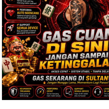
Squishmallows
Starbooks
Stick-O
Stokke
Sudocrem
Sumimo
Sunnylife
Sun-Staches
Swimava
T
Tommee Tippee
Trunki
Tutti Bambini