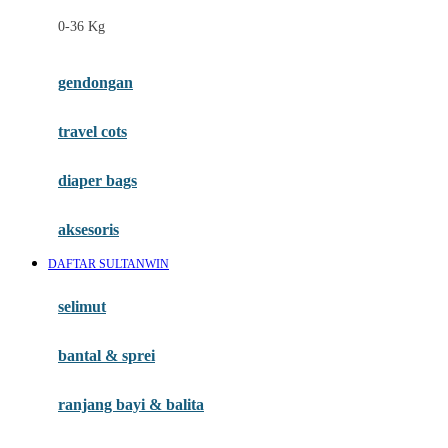
Felt So Sweet
0-36 Kg
Fisher Price
Flipper
gendongan
Friends Of Sally
travel cots
G
diaper bags
Gb
Geko
aksesoris
Graco
DAFTAR SULTANWIN
Gund
selimut
H
bantal & sprei
Habbie
Haenim
ranjang bayi & balita
Happy Horse