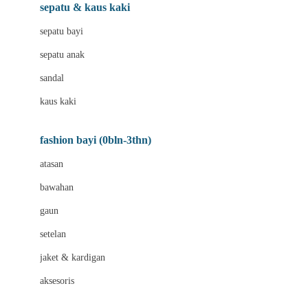
Beauty Barn
sepatu & kaus kaki
Bio Oil
sepatu bayi
Biolane
sepatu anak
Bite Fighters
sandal
Bizzi Growin
kaus kaki
Blackmores
fashion bayi (0bln-3thn)
Blooming Marvellous
atasan
Bonnels
bawahan
Bravado
gaun
Bruder
setelan
Brush Baby
jaket & kardigan
Buds Organics
aksesoris
Bugaboo
Buggygear