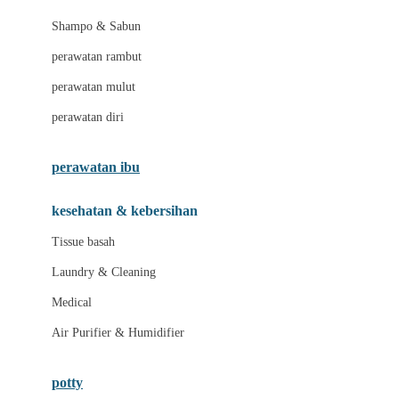
London Taxi
Shampo & Sabun
Love To Dream
perawatan rambut
perawatan mulut
M
perawatan diri
Magformers
Mama's Choice
perawatan ibu
Mamas&Papas
kesehatan & kebersihan
Mamaway
Tissue basah
Maxi Cosi
Laundry & Cleaning
Megabloks
Medical
Micro
Air Purifier & Humidifier
MiDeer
Mimi & Lula
potty
Mini Monkey