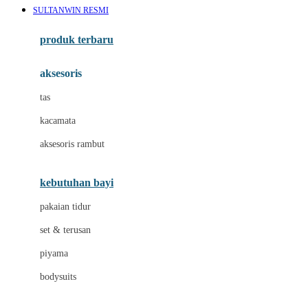
SULTANWIN RESMI
Azetabio
produk terbaru
B
aksesoris
Baabaasheepz
tas
Babiators
kacamata
Baby Dove
aksesoris rambut
Baby Jogger
Baby Rovega
kebutuhan bayi
Babybee
pakaian tidur
Banana Boat
set & terusan
Banz
piyama
Barbie
bodysuits
Beaba