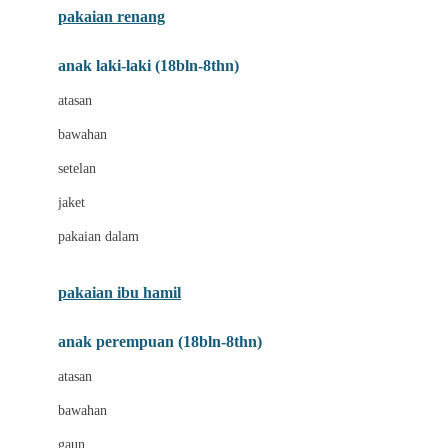
pakaian renang
Bumkins
anak laki-laki (18bln-8thn)
C
atasan
Cetaphil
bawahan
Chicco
setelan
Childlife
jaket
Clevamama
pakaian dalam
Cocolatte
Cottonseeds
pakaian ibu hamil
Cozy N Safe
anak perempuan (18bln-8thn)
Crane
atasan
Cybex
bawahan
D
gaun