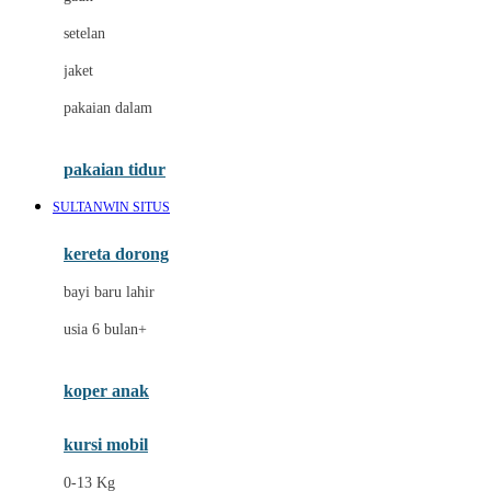
Dae Organics
setelan
Docare
jaket
Doona
pakaian dalam
Down To Earth
Drew
pakaian tidur
Dr. Brown's
SULTANWIN SITUS
E
kereta dorong
ELC
bayi baru lahir
Ergobaby
usia 6 bulan+
Expert Care
koper anak
Ezyroller
kursi mobil
F
0-13 Kg